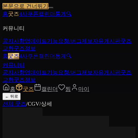
본문으로 건너뛰기
홈
굿즈
4사쿠폰
캘린더
통계
🔍
커뮤니티
공지사항
업데이트
기능요청/버그제보
자유게시판
굿즈
교환
굿즈정보
홈
굿즈
4사쿠폰
캘린더
통계
🔍
커뮤니티
공지사항
업데이트
기능요청/버그제보
자유게시판
굿즈
교환
굿즈정보
홈
굿즈
캘린더
찜
마이
←
뒤로
전체 굿즈
/
CGV
/
상세