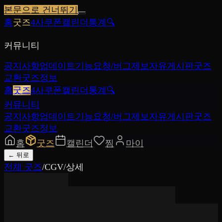
본문으로 건너뛰기
홈
굿즈
4사쿠폰
캘린더
통계
🔍
커뮤니티
공지사항
업데이트
기능요청/버그제보
자유게시판
굿즈
교환
굿즈정보
홈
굿즈
4사쿠폰
캘린더
통계
🔍
커뮤니티
공지사항
업데이트
기능요청/버그제보
자유게시판
굿즈
교환
굿즈정보
홈
굿즈
캘린더
찜
마이
←
뒤로
전체 굿즈
/
CGV
/
상세