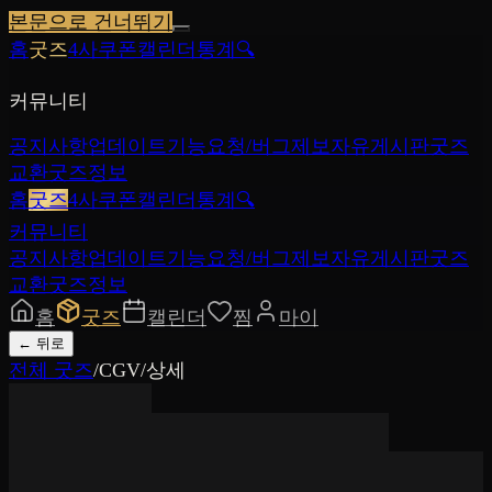
본문으로 건너뛰기
홈
굿즈
4사쿠폰
캘린더
통계
🔍
커뮤니티
공지사항
업데이트
기능요청/버그제보
자유게시판
굿즈
교환
굿즈정보
홈
굿즈
4사쿠폰
캘린더
통계
🔍
커뮤니티
공지사항
업데이트
기능요청/버그제보
자유게시판
굿즈
교환
굿즈정보
홈
굿즈
캘린더
찜
마이
←
뒤로
전체 굿즈
/
CGV
/
상세