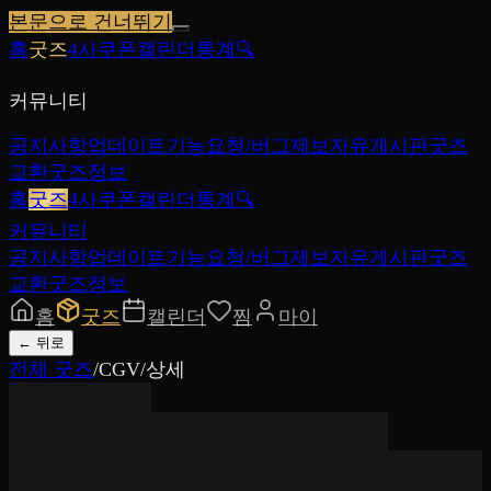
본문으로 건너뛰기
홈
굿즈
4사쿠폰
캘린더
통계
🔍
커뮤니티
공지사항
업데이트
기능요청/버그제보
자유게시판
굿즈
교환
굿즈정보
홈
굿즈
4사쿠폰
캘린더
통계
🔍
커뮤니티
공지사항
업데이트
기능요청/버그제보
자유게시판
굿즈
교환
굿즈정보
홈
굿즈
캘린더
찜
마이
←
뒤로
전체 굿즈
/
CGV
/
상세