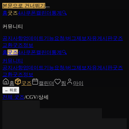
본문으로 건너뛰기
홈
굿즈
4사쿠폰
캘린더
통계
🔍
커뮤니티
공지사항
업데이트
기능요청/버그제보
자유게시판
굿즈
교환
굿즈정보
홈
굿즈
4사쿠폰
캘린더
통계
🔍
커뮤니티
공지사항
업데이트
기능요청/버그제보
자유게시판
굿즈
교환
굿즈정보
홈
굿즈
캘린더
찜
마이
←
뒤로
전체 굿즈
/
CGV
/
상세