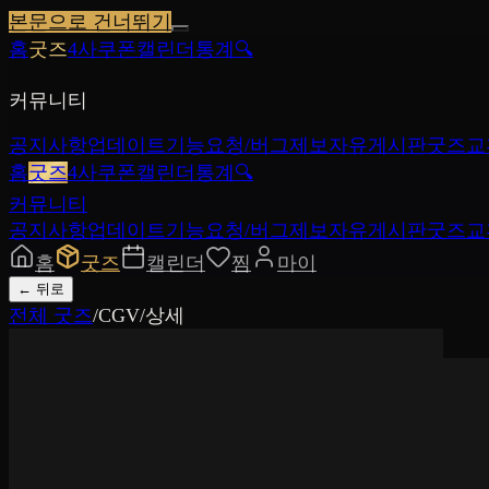
본문으로 건너뛰기
홈
굿즈
4사쿠폰
캘린더
통계
🔍
커뮤니티
공지사항
업데이트
기능요청/버그제보
자유게시판
굿즈교
홈
굿즈
4사쿠폰
캘린더
통계
🔍
커뮤니티
공지사항
업데이트
기능요청/버그제보
자유게시판
굿즈교
홈
굿즈
캘린더
찜
마이
←
뒤로
전체 굿즈
/
CGV
/
상세