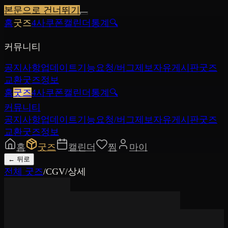
본문으로 건너뛰기
홈
굿즈
4사쿠폰
캘린더
통계
🔍
커뮤니티
공지사항
업데이트
기능요청/버그제보
자유게시판
굿즈
교환
굿즈정보
홈
굿즈
4사쿠폰
캘린더
통계
🔍
커뮤니티
공지사항
업데이트
기능요청/버그제보
자유게시판
굿즈
교환
굿즈정보
홈
굿즈
캘린더
찜
마이
←
뒤로
전체 굿즈
/
CGV
/
상세