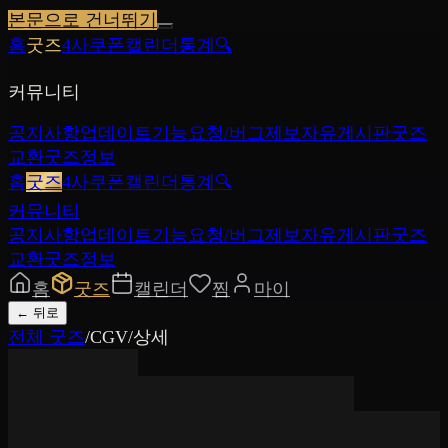
본문으로 건너뛰기
홈
굿즈
4사쿠폰
캘린더
통계
🔍
커뮤니티
공지사항
업데이트
기능요청/버그제보
자유게시판
굿즈
교환
굿즈정보
홈
굿즈
4사쿠폰
캘린더
통계
🔍
커뮤니티
공지사항
업데이트
기능요청/버그제보
자유게시판
굿즈
교환
굿즈정보
홈
굿즈
캘린더
찜
마이
←
뒤로
전체 굿즈
/
CGV
/
상세