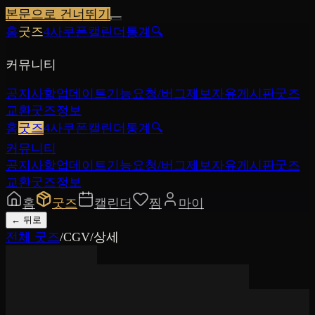
본문으로 건너뛰기
홈
굿즈
4사쿠폰
캘린더
통계
🔍
커뮤니티
공지사항
업데이트
기능요청/버그제보
자유게시판
굿즈
교환
굿즈정보
홈
굿즈
4사쿠폰
캘린더
통계
🔍
커뮤니티
공지사항
업데이트
기능요청/버그제보
자유게시판
굿즈
교환
굿즈정보
홈
굿즈
캘린더
찜
마이
←
뒤로
전체 굿즈
/
CGV
/
상세