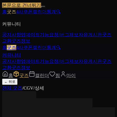
본문으로 건너뛰기
홈
굿즈
4사쿠폰
캘린더
통계
🔍
커뮤니티
공지사항
업데이트
기능요청/버그제보
자유게시판
굿즈
교환
굿즈정보
홈
굿즈
4사쿠폰
캘린더
통계
🔍
커뮤니티
공지사항
업데이트
기능요청/버그제보
자유게시판
굿즈
교환
굿즈정보
홈
굿즈
캘린더
찜
마이
←
뒤로
전체 굿즈
/
CGV
/
상세