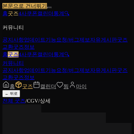
본문으로 건너뛰기
홈
굿즈
4사쿠폰
캘린더
통계
🔍
커뮤니티
공지사항
업데이트
기능요청/버그제보
자유게시판
굿즈
교환
굿즈정보
홈
굿즈
4사쿠폰
캘린더
통계
🔍
커뮤니티
공지사항
업데이트
기능요청/버그제보
자유게시판
굿즈
교환
굿즈정보
홈
굿즈
캘린더
찜
마이
←
뒤로
전체 굿즈
/
CGV
/
상세