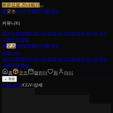
본문으로 건너뛰기
홈
굿즈
4사쿠폰
캘린더
통계
🔍
커뮤니티
공지사항
업데이트
기능요청/버그제보
자유게시판
굿즈
교환
굿즈정보
홈
굿즈
4사쿠폰
캘린더
통계
🔍
커뮤니티
공지사항
업데이트
기능요청/버그제보
자유게시판
굿즈
교환
굿즈정보
홈
굿즈
캘린더
찜
마이
←
뒤로
전체 굿즈
/
CGV
/
상세