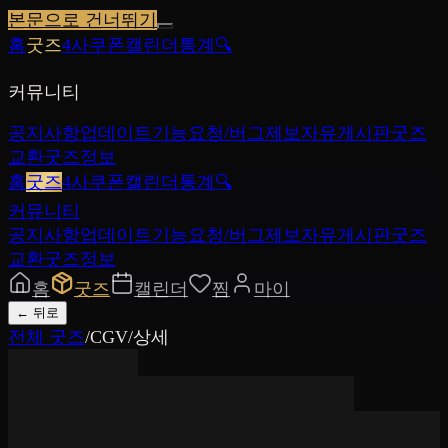
본문으로 건너뛰기
홈
굿즈
4사쿠폰
캘린더
통계
🔍
커뮤니티
공지사항
업데이트
기능요청/버그제보
자유게시판
굿즈
교환
굿즈정보
홈
굿즈
4사쿠폰
캘린더
통계
🔍
커뮤니티
공지사항
업데이트
기능요청/버그제보
자유게시판
굿즈
교환
굿즈정보
홈
굿즈
캘린더
찜
마이
←
뒤로
전체 굿즈
/
CGV
/
상세