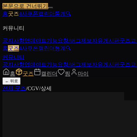
본문으로 건너뛰기
홈
굿즈
4사쿠폰
캘린더
통계
🔍
커뮤니티
공지사항
업데이트
기능요청/버그제보
자유게시판
굿즈교
홈
굿즈
4사쿠폰
캘린더
통계
🔍
커뮤니티
공지사항
업데이트
기능요청/버그제보
자유게시판
굿즈교
홈
굿즈
캘린더
찜
마이
←
뒤로
전체 굿즈
/
CGV
/
상세