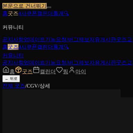
본문으로 건너뛰기
홈
굿즈
4사쿠폰
캘린더
통계
🔍
커뮤니티
공지사항
업데이트
기능요청/버그제보
자유게시판
굿즈교
홈
굿즈
4사쿠폰
캘린더
통계
🔍
커뮤니티
공지사항
업데이트
기능요청/버그제보
자유게시판
굿즈교
홈
굿즈
캘린더
찜
마이
←
뒤로
전체 굿즈
/
CGV
/
상세