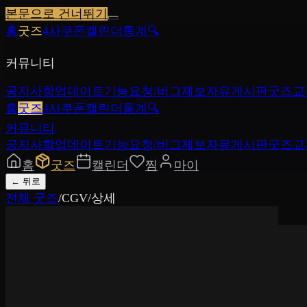
본문으로 건너뛰기
홈
굿즈
4사쿠폰
캘린더
통계
🔍
커뮤니티
공지사항
업데이트
기능요청/버그제보
자유게시판
굿즈교
홈
굿즈
4사쿠폰
캘린더
통계
🔍
커뮤니티
공지사항
업데이트
기능요청/버그제보
자유게시판
굿즈교
홈
굿즈
캘린더
찜
마이
←
뒤로
전체 굿즈
/
CGV
/
상세