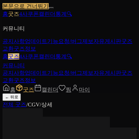
본문으로 건너뛰기
홈
굿즈
4사쿠폰
캘린더
통계
🔍
커뮤니티
공지사항
업데이트
기능요청/버그제보
자유게시판
굿즈
교환
굿즈정보
홈
굿즈
4사쿠폰
캘린더
통계
🔍
커뮤니티
공지사항
업데이트
기능요청/버그제보
자유게시판
굿즈
교환
굿즈정보
홈
굿즈
캘린더
찜
마이
←
뒤로
전체 굿즈
/
CGV
/
상세