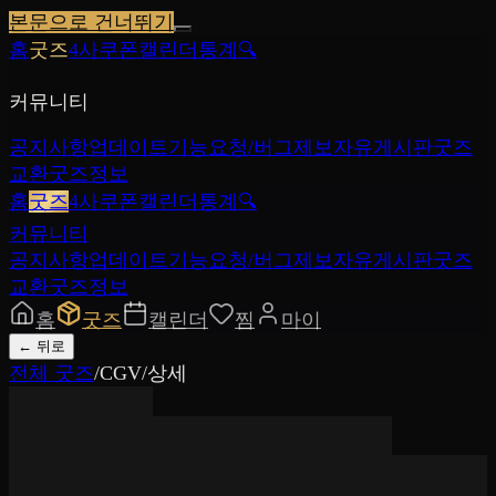
본문으로 건너뛰기
홈
굿즈
4사쿠폰
캘린더
통계
🔍
커뮤니티
공지사항
업데이트
기능요청/버그제보
자유게시판
굿즈
교환
굿즈정보
홈
굿즈
4사쿠폰
캘린더
통계
🔍
커뮤니티
공지사항
업데이트
기능요청/버그제보
자유게시판
굿즈
교환
굿즈정보
홈
굿즈
캘린더
찜
마이
←
뒤로
전체 굿즈
/
CGV
/
상세