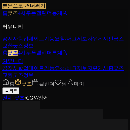
본문으로 건너뛰기
홈
굿즈
4사쿠폰
캘린더
통계
🔍
커뮤니티
공지사항
업데이트
기능요청/버그제보
자유게시판
굿즈
교환
굿즈정보
홈
굿즈
4사쿠폰
캘린더
통계
🔍
커뮤니티
공지사항
업데이트
기능요청/버그제보
자유게시판
굿즈
교환
굿즈정보
홈
굿즈
캘린더
찜
마이
←
뒤로
전체 굿즈
/
CGV
/
상세