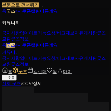
본문으로 건너뛰기
홈
굿즈
4사쿠폰
캘린더
통계
🔍
커뮤니티
공지사항
업데이트
기능요청/버그제보
자유게시판
굿즈
교환
굿즈정보
홈
굿즈
4사쿠폰
캘린더
통계
🔍
커뮤니티
공지사항
업데이트
기능요청/버그제보
자유게시판
굿즈
교환
굿즈정보
홈
굿즈
캘린더
찜
마이
←
뒤로
전체 굿즈
/
CGV
/
상세