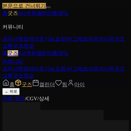
본문으로 건너뛰기
홈
굿즈
4사쿠폰
캘린더
통계
🔍
커뮤니티
공지사항
업데이트
기능요청/버그제보
자유게시판
굿즈
교환
굿즈정보
홈
굿즈
4사쿠폰
캘린더
통계
🔍
커뮤니티
공지사항
업데이트
기능요청/버그제보
자유게시판
굿즈
교환
굿즈정보
홈
굿즈
캘린더
찜
마이
←
뒤로
전체 굿즈
/
CGV
/
상세