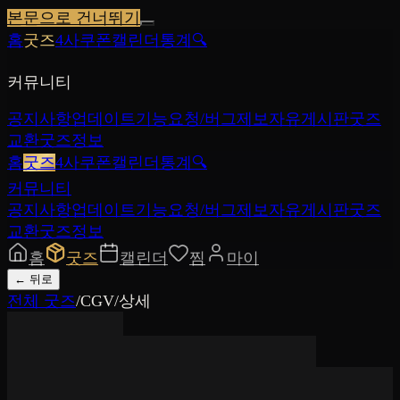
본문으로 건너뛰기
홈
굿즈
4사쿠폰
캘린더
통계
🔍
커뮤니티
공지사항
업데이트
기능요청/버그제보
자유게시판
굿즈
교환
굿즈정보
홈
굿즈
4사쿠폰
캘린더
통계
🔍
커뮤니티
공지사항
업데이트
기능요청/버그제보
자유게시판
굿즈
교환
굿즈정보
홈
굿즈
캘린더
찜
마이
←
뒤로
전체 굿즈
/
CGV
/
상세