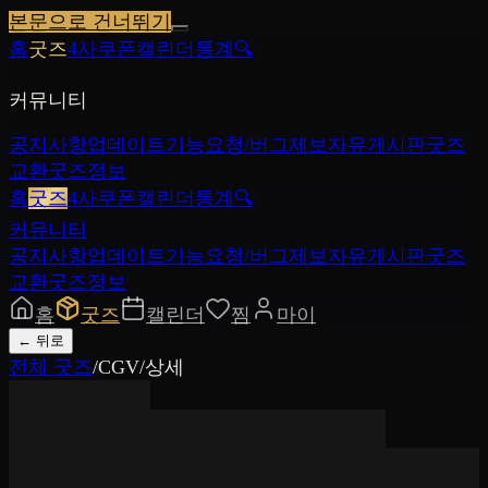
본문으로 건너뛰기
홈
굿즈
4사쿠폰
캘린더
통계
🔍
커뮤니티
공지사항
업데이트
기능요청/버그제보
자유게시판
굿즈
교환
굿즈정보
홈
굿즈
4사쿠폰
캘린더
통계
🔍
커뮤니티
공지사항
업데이트
기능요청/버그제보
자유게시판
굿즈
교환
굿즈정보
홈
굿즈
캘린더
찜
마이
←
뒤로
전체 굿즈
/
CGV
/
상세