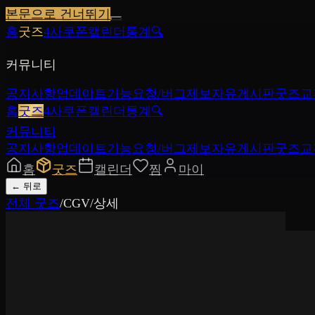
본문으로 건너뛰기
홈
굿즈
4사쿠폰
캘린더
통계
🔍
커뮤니티
공지사항
업데이트
기능요청/버그제보
자유게시판
굿즈교
홈
굿즈
4사쿠폰
캘린더
통계
🔍
커뮤니티
공지사항
업데이트
기능요청/버그제보
자유게시판
굿즈교
홈
굿즈
캘린더
찜
마이
←
뒤로
전체 굿즈
/
CGV
/
상세