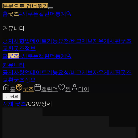
본문으로 건너뛰기
홈
굿즈
4사쿠폰
캘린더
통계
🔍
커뮤니티
공지사항
업데이트
기능요청/버그제보
자유게시판
굿즈
교환
굿즈정보
홈
굿즈
4사쿠폰
캘린더
통계
🔍
커뮤니티
공지사항
업데이트
기능요청/버그제보
자유게시판
굿즈
교환
굿즈정보
홈
굿즈
캘린더
찜
마이
←
뒤로
전체 굿즈
/
CGV
/
상세