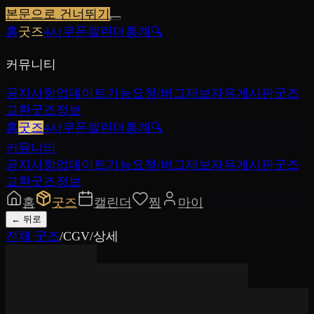
본문으로 건너뛰기
홈
굿즈
4사쿠폰
캘린더
통계
🔍
커뮤니티
공지사항
업데이트
기능요청/버그제보
자유게시판
굿즈
교환
굿즈정보
홈
굿즈
4사쿠폰
캘린더
통계
🔍
커뮤니티
공지사항
업데이트
기능요청/버그제보
자유게시판
굿즈
교환
굿즈정보
홈
굿즈
캘린더
찜
마이
←
뒤로
전체 굿즈
/
CGV
/
상세