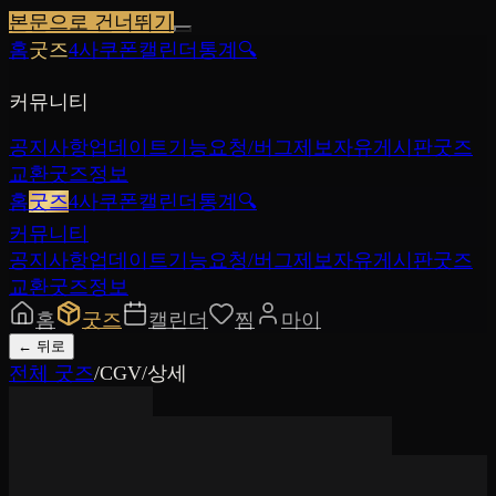
본문으로 건너뛰기
홈
굿즈
4사쿠폰
캘린더
통계
🔍
커뮤니티
공지사항
업데이트
기능요청/버그제보
자유게시판
굿즈
교환
굿즈정보
홈
굿즈
4사쿠폰
캘린더
통계
🔍
커뮤니티
공지사항
업데이트
기능요청/버그제보
자유게시판
굿즈
교환
굿즈정보
홈
굿즈
캘린더
찜
마이
←
뒤로
전체 굿즈
/
CGV
/
상세