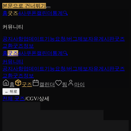
본문으로 건너뛰기
홈
굿즈
4사쿠폰
캘린더
통계
🔍
커뮤니티
공지사항
업데이트
기능요청/버그제보
자유게시판
굿즈
교환
굿즈정보
홈
굿즈
4사쿠폰
캘린더
통계
🔍
커뮤니티
공지사항
업데이트
기능요청/버그제보
자유게시판
굿즈
교환
굿즈정보
홈
굿즈
캘린더
찜
마이
←
뒤로
전체 굿즈
/
CGV
/
상세