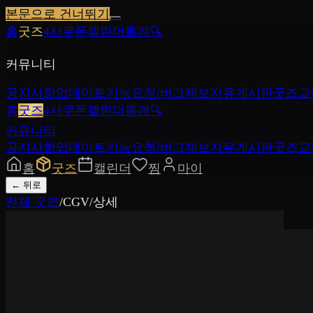
본문으로 건너뛰기
홈
굿즈
4사쿠폰
캘린더
통계
🔍
커뮤니티
공지사항
업데이트
기능요청/버그제보
자유게시판
굿즈교
홈
굿즈
4사쿠폰
캘린더
통계
🔍
커뮤니티
공지사항
업데이트
기능요청/버그제보
자유게시판
굿즈교
홈
굿즈
캘린더
찜
마이
←
뒤로
전체 굿즈
/
CGV
/
상세