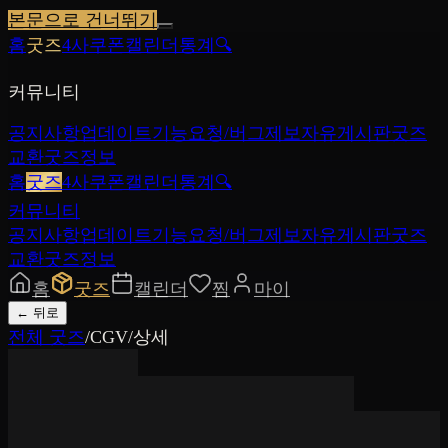
본문으로 건너뛰기
홈
굿즈
4사쿠폰
캘린더
통계
🔍
커뮤니티
공지사항
업데이트
기능요청/버그제보
자유게시판
굿즈
교환
굿즈정보
홈
굿즈
4사쿠폰
캘린더
통계
🔍
커뮤니티
공지사항
업데이트
기능요청/버그제보
자유게시판
굿즈
교환
굿즈정보
홈
굿즈
캘린더
찜
마이
←
뒤로
전체 굿즈
/
CGV
/
상세