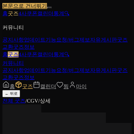
본문으로 건너뛰기
홈
굿즈
4사쿠폰
캘린더
통계
🔍
커뮤니티
공지사항
업데이트
기능요청/버그제보
자유게시판
굿즈
교환
굿즈정보
홈
굿즈
4사쿠폰
캘린더
통계
🔍
커뮤니티
공지사항
업데이트
기능요청/버그제보
자유게시판
굿즈
교환
굿즈정보
홈
굿즈
캘린더
찜
마이
←
뒤로
전체 굿즈
/
CGV
/
상세