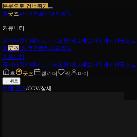
본문으로 건너뛰기
홈
굿즈
4사쿠폰
캘린더
통계
🔍
커뮤니티
공지사항
업데이트
기능요청/버그제보
자유게시판
굿즈교
홈
굿즈
4사쿠폰
캘린더
통계
🔍
커뮤니티
공지사항
업데이트
기능요청/버그제보
자유게시판
굿즈교
홈
굿즈
캘린더
찜
마이
←
뒤로
전체 굿즈
/
CGV
/
상세