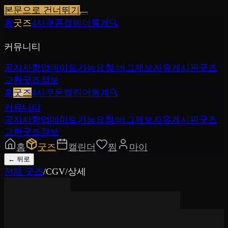
본문으로 건너뛰기
홈
굿즈
4사쿠폰
캘린더
통계
🔍
커뮤니티
공지사항
업데이트
기능요청/버그제보
자유게시판
굿즈
교환
굿즈정보
홈
굿즈
4사쿠폰
캘린더
통계
🔍
커뮤니티
공지사항
업데이트
기능요청/버그제보
자유게시판
굿즈
교환
굿즈정보
홈
굿즈
캘린더
찜
마이
←
뒤로
전체 굿즈
/
CGV
/
상세