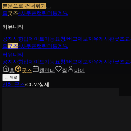
본문으로 건너뛰기
홈
굿즈
4사쿠폰
캘린더
통계
🔍
커뮤니티
공지사항
업데이트
기능요청/버그제보
자유게시판
굿즈교
홈
굿즈
4사쿠폰
캘린더
통계
🔍
커뮤니티
공지사항
업데이트
기능요청/버그제보
자유게시판
굿즈교
홈
굿즈
캘린더
찜
마이
←
뒤로
전체 굿즈
/
CGV
/
상세