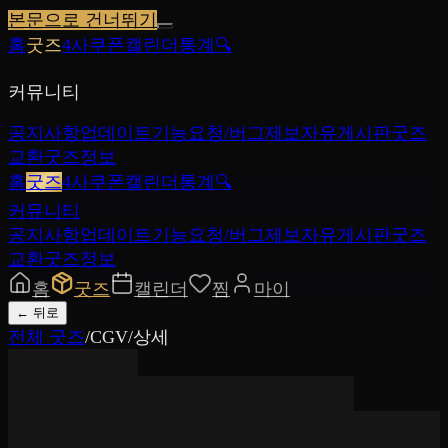
본문으로 건너뛰기
홈
굿즈
4사쿠폰
캘린더
통계
🔍
커뮤니티
공지사항
업데이트
기능요청/버그제보
자유게시판
굿즈
교환
굿즈정보
홈
굿즈
4사쿠폰
캘린더
통계
🔍
커뮤니티
공지사항
업데이트
기능요청/버그제보
자유게시판
굿즈
교환
굿즈정보
홈
굿즈
캘린더
찜
마이
←
뒤로
전체 굿즈
/
CGV
/
상세