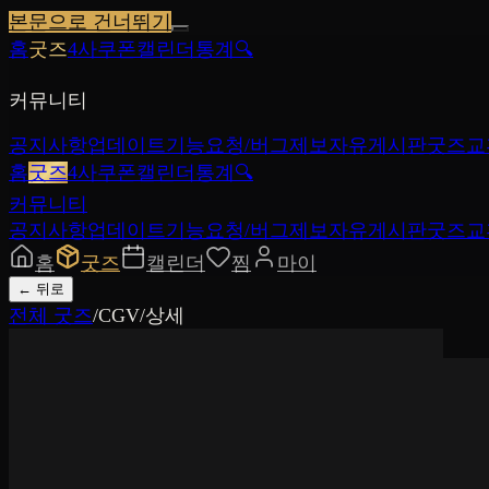
본문으로 건너뛰기
홈
굿즈
4사쿠폰
캘린더
통계
🔍
커뮤니티
공지사항
업데이트
기능요청/버그제보
자유게시판
굿즈교
홈
굿즈
4사쿠폰
캘린더
통계
🔍
커뮤니티
공지사항
업데이트
기능요청/버그제보
자유게시판
굿즈교
홈
굿즈
캘린더
찜
마이
←
뒤로
전체 굿즈
/
CGV
/
상세