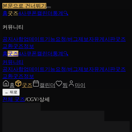
본문으로 건너뛰기
홈
굿즈
4사쿠폰
캘린더
통계
🔍
커뮤니티
공지사항
업데이트
기능요청/버그제보
자유게시판
굿즈
교환
굿즈정보
홈
굿즈
4사쿠폰
캘린더
통계
🔍
커뮤니티
공지사항
업데이트
기능요청/버그제보
자유게시판
굿즈
교환
굿즈정보
홈
굿즈
캘린더
찜
마이
←
뒤로
전체 굿즈
/
CGV
/
상세